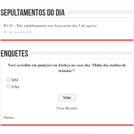
Sepultamentos do dia
B118 – Três sepultamentos em Assis neste dia 5 de agosto
5 de agosto de 2026
Enquetes
Você acredita em punições na Justiça no caso das 'Máfia das multas de
trânsito'?
SIM
NÃO
View Results
Outras..