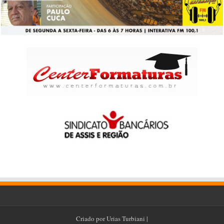
Criado por
Urias Turbiani
|