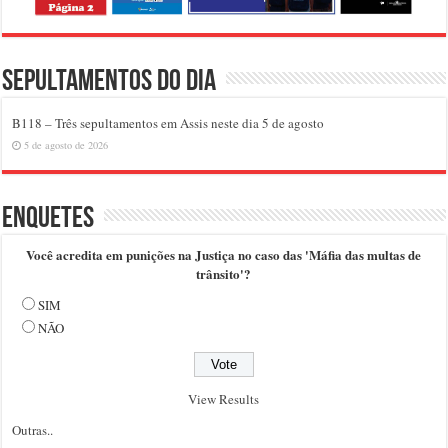
Sepultamentos do dia
B118 – Três sepultamentos em Assis neste dia 5 de agosto
5 de agosto de 2026
Enquetes
Você acredita em punições na Justiça no caso das 'Máfia das multas de
trânsito'?
SIM
NÃO
View Results
Outras..