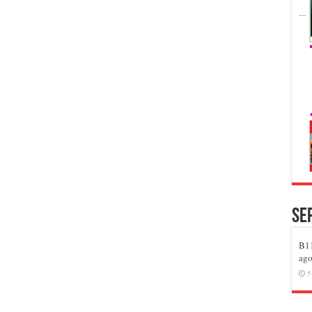
Se
B11
ago
5