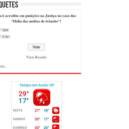
quetes
cê acredita em punições na Justiça no caso das
'Máfia das multas de trânsito'?
SIM
NÃO
View Results
ras..