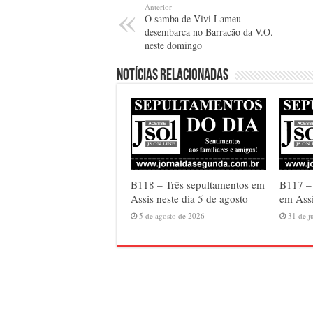
Anterior
O samba de Vivi Lameu
desembarca no Barracão da V.O.
neste domingo
Notícias relacionadas
B118 – Três sepultamentos em
B117 –
Assis neste dia 5 de agosto
em Assi
5 de agosto de 2026
31 de j