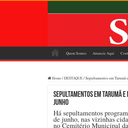
Quem Somos
Anuncie Aqui
Cont
Home
/
DESTAQUE
/
Sepultamentos em Tarumã e 
Sepultamentos em Tarumã e M
junho
Há sepultamentos programa
de junho, nas vizinhas ci
no Cemitério Municipal da