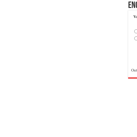
En
Vo
Out