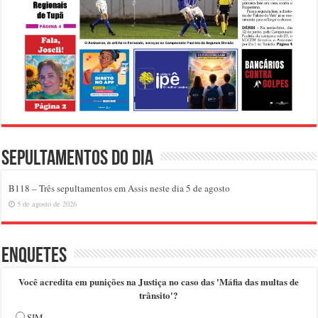
Sepultamentos do dia
B118 – Três sepultamentos em Assis neste dia 5 de agosto
5 de agosto de 2026
Enquetes
Você acredita em punições na Justiça no caso das 'Máfia das multas de
trânsito'?
SIM