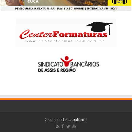
Criado por
Urias Turbiani
|