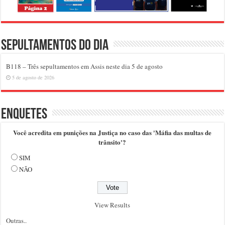
Sepultamentos do dia
B118 – Três sepultamentos em Assis neste dia 5 de agosto
5 de agosto de 2026
Enquetes
Você acredita em punições na Justiça no caso das 'Máfia das multas de
trânsito'?
SIM
NÃO
View Results
Outras..