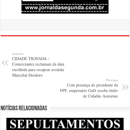
Anterior
CIDADE TRAVADA –
Comerciantes reclamam da data
escolhida para recapear avenida
Marechal Deodoro
Próximo
Com presença do presidente da
FPF, empresário Galli recebe titulo
de Cidadão Assisense
Notícias relacionadas