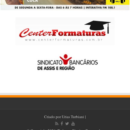
Criado por
Urias Turbiani
|