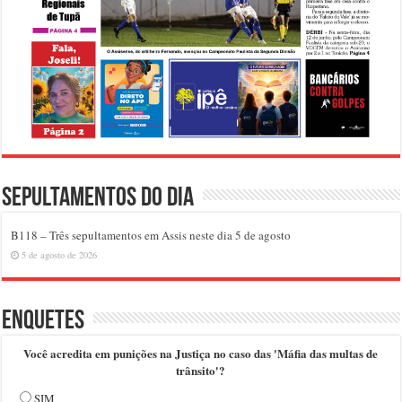
Sepultamentos do dia
B118 – Três sepultamentos em Assis neste dia 5 de agosto
5 de agosto de 2026
Enquetes
Você acredita em punições na Justiça no caso das 'Máfia das multas de
trânsito'?
SIM