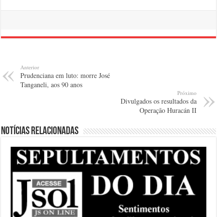
Anterior
Prudenciana em luto: morre José
Tanganeli, aos 90 anos
Próximo
Divulgados os resultados da
Operação Huracán II
Notícias relacionadas