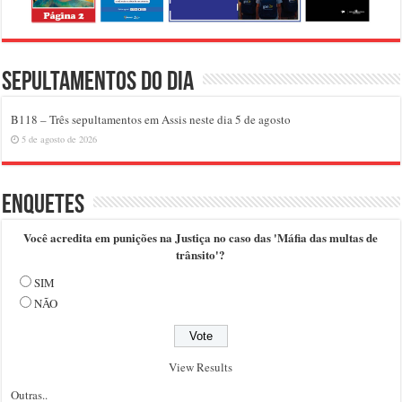
Sepultamentos do dia
B118 – Três sepultamentos em Assis neste dia 5 de agosto
5 de agosto de 2026
Enquetes
Você acredita em punições na Justiça no caso das 'Máfia das multas de
trânsito'?
SIM
NÃO
View Results
Outras..