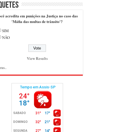
quetes
cê acredita em punições na Justiça no caso das
'Máfia das multas de trânsito'?
SIM
NÃO
View Results
ras..