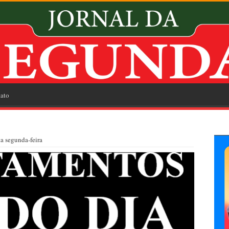
ato
a segunda-feira