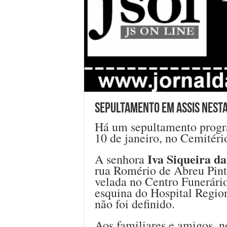
Sepultamento em Assis nest
Há um sepultamento progra
10 de janeiro, no Cemitér
Iva Siqueira d
A senhora
rua Romério de Abreu Pint
velada no Centro Funerári
esquina do Hospital Regio
não foi definido.
Aos familiares e amigos, n