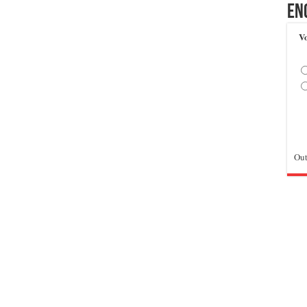
En
Vo
Out