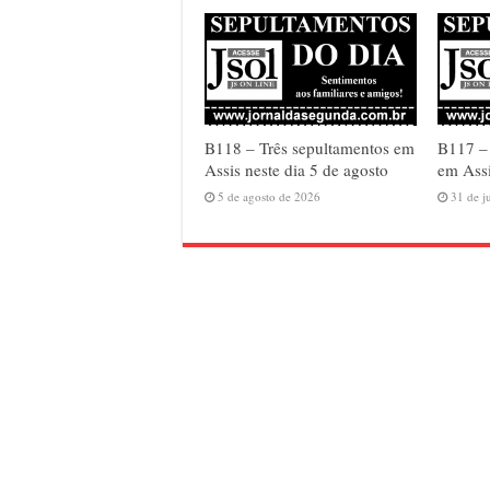
B118 – Três sepultamentos em
B117 –
Assis neste dia 5 de agosto
em Assi
5 de agosto de 2026
31 de j