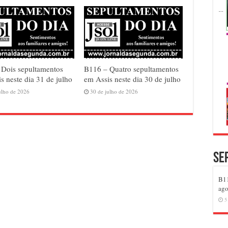
 Dois sepultamentos
B116 – Quatro sepultamentos
s neste dia 31 de julho
em Assis neste dia 30 de julho
ulho de 2026
30 de julho de 2026
Se
B11
ago
5