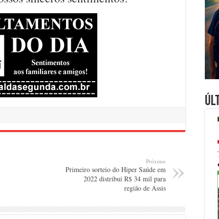
Úl
Próximo
Primeiro sorteio do Hiper Saúde em
2022 distribui R$ 34 mil para
região de Assis