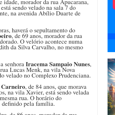
de idade, morador da rua Apucarana,
está sendo velado na sala 7 do
nte, na avenida Abílio Duarte de
horas, haverá o sepultamento do
beiro
, de 69 anos, morador da rua
ldorado. O velório acontece numa
udith da Silva Carvalho, no mesmo
Iracema Sampaio Nunes
 a senhora
,
 rua Lucas Menk, na vila Nova
ndo velado no Complexo Prudenciana.
 Carneiro
, de 84 anos, que morava
, na vila Xavier, está sendo velada
 mesma rua. O horário do
 definido pela família.
ias
, de 86 anos, morador da rua