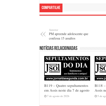
Compartilhe
Anterior
PM apreende adolescente que
confessa 15 assaltos
Notícias relacionadas
B119 – Quatro sepultamentos
B118 – 
em Assis neste dia 7 de agosto
Assis n
7 de agosto de 2026
5 de ag