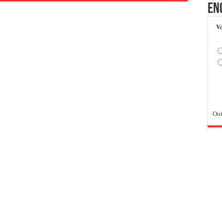
En
Vo
Out