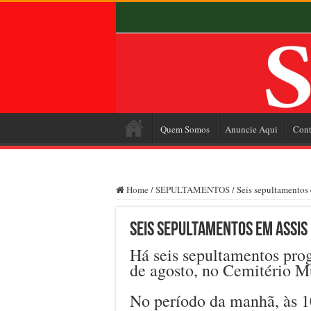
Quem Somos
Anuncie Aqui
Cont
Home
/
SEPULTAMENTOS
/
Seis sepultamentos e
Seis sepultamentos em Assis 
Há seis sepultamentos prog
de agosto, no Cemitério M
No período da manhã, às 1