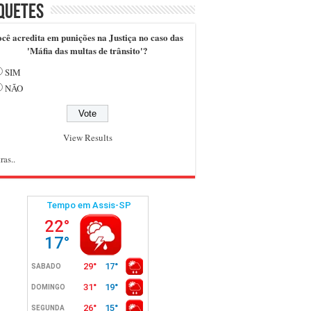
quetes
cê acredita em punições na Justiça no caso das
'Máfia das multas de trânsito'?
SIM
NÃO
View Results
ras..