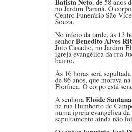
Batista Neto
, de 58 anos 
no Jardim Paraná. O corpo 
Centro Funerário São Vice
Souza.
No início da tarde, às 13 
Benedito Alves Ri
senhor
Joto Casadio, no Jardim E
igreja evangélica da rua J
bairro.
Às 16 horas será sepultada
de 86 anos, que morava na
Florínea. O corpo está se
Eloide Santana
A senhora
na rua Humberto de Campos
numa igreja evangélica da
sepultamento ainda não foi
Januário José D
O senhor