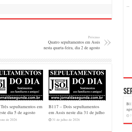
Próximo
Quatro sepultamentos em Assis
nesta quarta-feira, dia 2 de agosto
Se
B11
Três sepultamentos em
B117 – Dois sepultamentos
ago
este dia 5 de agosto
em Assis neste dia 31 de julho
7
osto de 2026
31 de julho de 2026