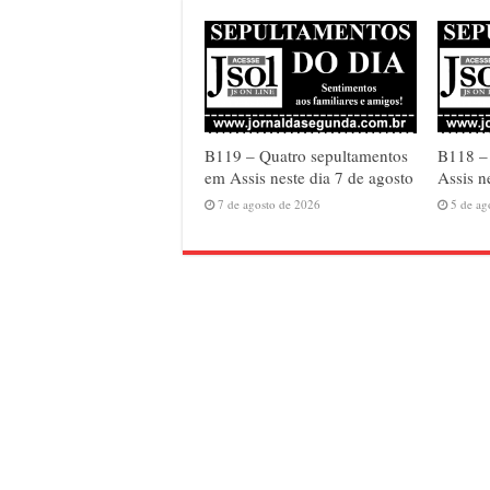
B119 – Quatro sepultamentos
B118 – 
em Assis neste dia 7 de agosto
Assis n
7 de agosto de 2026
5 de ag