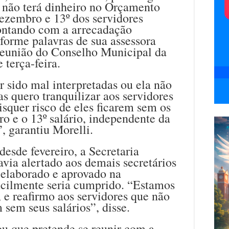
l não terá dinheiro no Orçamento
dezembro e 13º dos servidores
contando com a arrecadação
forme palavras de sua assessora
reunião do Conselho Municipal da
 terça-feira.
r sido mal interpretadas ou ela não
s quero tranquilizar aos servidores
squer risco de eles ficarem sem os
o e o 13º salário, independente da
 garantiu Morelli.
desde fevereiro, a Secretaria
via alertado aos demais secretários
elaborado e aprovado na
ficilmente seria cumprido. “Estamos
 e reafirmo aos servidores que não
 sem seus salários”, disse.
ou que pretende se reunir com a