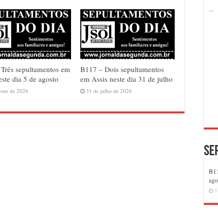
Três sepultamentos em
B117 – Dois sepultamentos
este dia 5 de agosto
em Assis neste dia 31 de julho
osto de 2026
31 de julho de 2026
Se
B11
ago
7