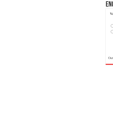
En
Vo
Out