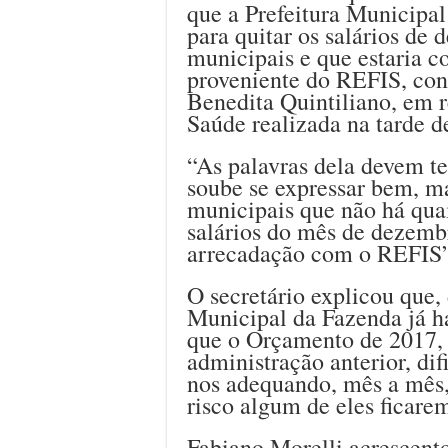
que a Prefeitura Municipa
para quitar os salários de 
municipais e que estaria 
proveniente do REFIS, con
Benedita Quintiliano, em 
Saúde realizada na tarde de
“As palavras dela devem te
soube se expressar bem, ma
municipais que não há quai
salários do mês de dezembr
arrecadação com o REFIS”,
O secretário explicou que, 
Municipal da Fazenda já ha
que o Orçamento de 2017, 
administração anterior, di
nos adequando, mês a mês,
risco algum de eles ficarem
Fabiano Morelli acrescent