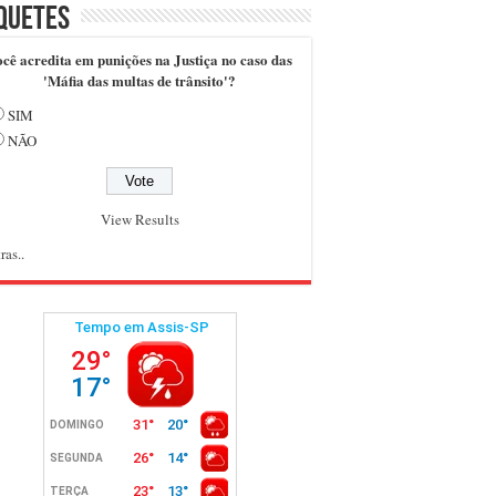
quetes
cê acredita em punições na Justiça no caso das
'Máfia das multas de trânsito'?
SIM
NÃO
View Results
ras..