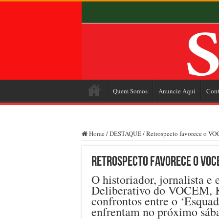
Quem Somos
Anuncie Aqui
Cont
Home
/
DESTAQUE
/
Retrospecto favorece o V
Retrospecto favorece o VOC
O historiador, jornalista e
Deliberativo do VOCEM, K
confrontos entre o ‘Esquad
enfrentam no próximo sába