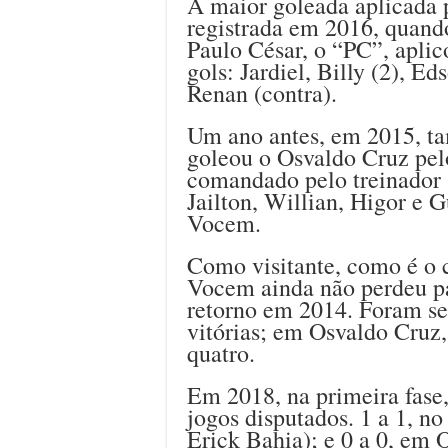
A maior goleada aplicada 
registrada em 2016, quand
Paulo César, o “PC”, aplic
gols: Jardiel, Billy (2), 
Renan (contra).
Um ano antes, em 2015, t
goleou o Osvaldo Cruz pelo
comandado pelo treinador 
Jailton, Willian, Higor e 
Vocem.
Como visitante, como é o 
Vocem ainda não perdeu pa
retorno em 2014. Foram se
vitórias; em Osvaldo Cruz
quatro.
Em 2018, na primeira fase
jogos disputados. 1 a 1, n
Erick Bahia); e 0 a 0, em 