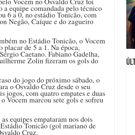
pelo Vocem no Osvaldo Cruz foi
o a equipe comandada pelo técnico
ou 6 a 0, no estádio Tonicão, com
Edson Negão, Caíque e do zagueiro
ambém no Estádio Tonicão, o Vocem
 placar de 5 a 1. Na época,
Sérgio Caetano. Fabiano Gadelha,
Guilherme Zolin fizeram os gols do
Úl
caso do jogo do próximo sábado, o
ra o Osvaldo Cruz desde o seu
is jogos, com quatro empates e duas
, o Vocem marcou sete gols e sofreu
, as equipes empataram nos dois
o Estádio Tonicão (gol mariano de
Osvaldo Cruz.