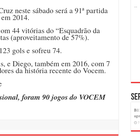
ruz neste sábado será a 91ª partida
, em 2014.
com 44 vitórias do “Esquadrão da
otas (aproveitamento de 57%).
23 gols e sofreu 74.
ls, e Diego, também em 2016, com 7
dores da história recente do Vocem.
issional, foram 90 jogos do VOCEM
Se
B11
ago
7