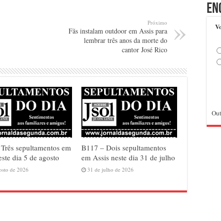
En
Próximo
Vo
Fãs instalam outdoor em Assis para
lembrar três anos da morte do
cantor José Rico
Out
Três sepultamentos em
B117 – Dois sepultamentos
este dia 5 de agosto
em Assis neste dia 31 de julho
osto de 2026
31 de julho de 2026