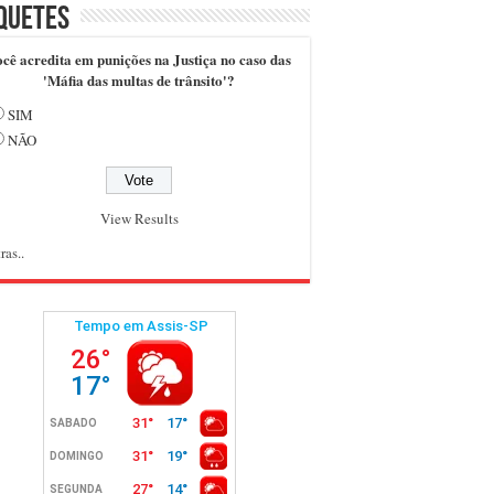
quetes
cê acredita em punições na Justiça no caso das
'Máfia das multas de trânsito'?
SIM
NÃO
View Results
ras..