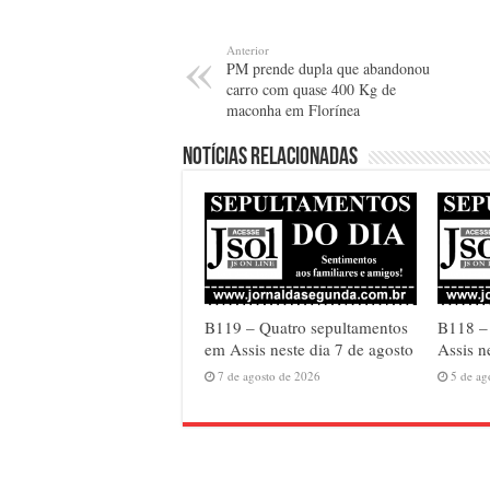
Anterior
PM prende dupla que abandonou
carro com quase 400 Kg de
maconha em Florínea
Notícias relacionadas
B119 – Quatro sepultamentos
B118 – 
em Assis neste dia 7 de agosto
Assis n
7 de agosto de 2026
5 de ag