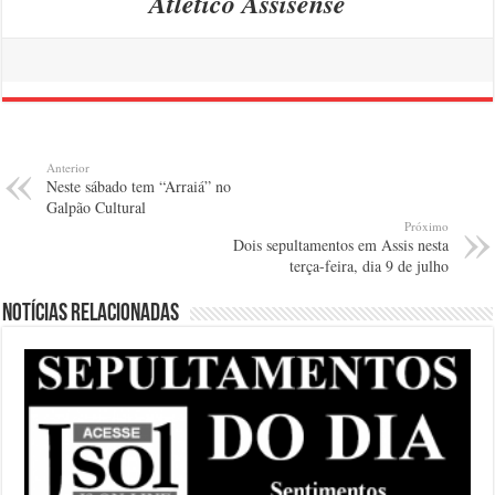
Atlético Assisense
Anterior
Neste sábado tem “Arraiá” no
Galpão Cultural
Próximo
Dois sepultamentos em Assis nesta
terça-feira, dia 9 de julho
Notícias relacionadas