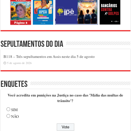
Sepultamentos do dia
B118 – Três sepultamentos em Assis neste dia 5 de agosto
5 de agosto de 2026
Enquetes
Você acredita em punições na Justiça no caso das 'Máfia das multas de
trânsito'?
SIM
NÃO