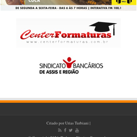
Criado por
Urias Turbiani
|