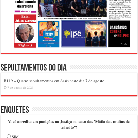
Sepultamentos do dia
B119 – Quatro sepultamentos em Assis neste dia 7 de agosto
7 de agosto de 2026
Enquetes
Você acredita em punições na Justiça no caso das 'Máfia das multas de
trânsito'?
SIM