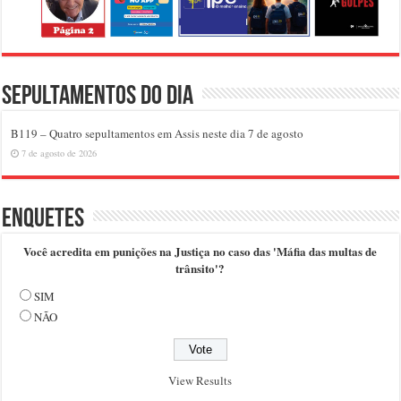
Sepultamentos do dia
B119 – Quatro sepultamentos em Assis neste dia 7 de agosto
7 de agosto de 2026
Enquetes
Você acredita em punições na Justiça no caso das 'Máfia das multas de
trânsito'?
SIM
NÃO
View Results