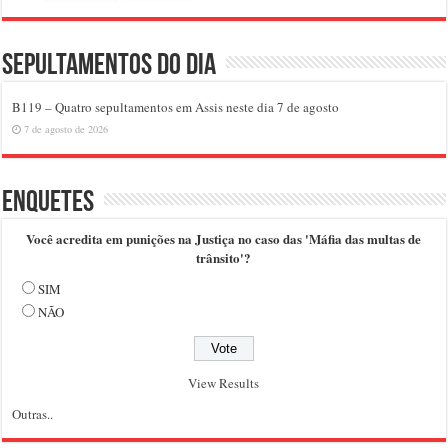
Sepultamentos do dia
B119 – Quatro sepultamentos em Assis neste dia 7 de agosto
7 de agosto de 2026
Enquetes
Você acredita em punições na Justiça no caso das 'Máfia das multas de
trânsito'?
SIM
NÃO
View Results
Outras..