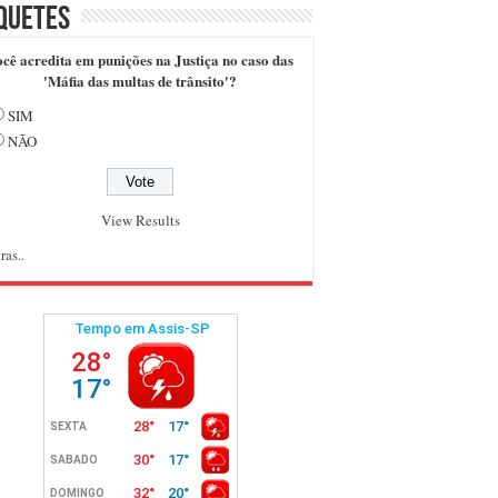
quetes
cê acredita em punições na Justiça no caso das
'Máfia das multas de trânsito'?
SIM
NÃO
View Results
ras..