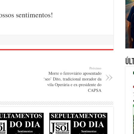
ossos sentimentos!
Úl
Próximo
Morre o ferroviário aposentado
‘seo’ Dito, tradicional morador da
vila Operária e ex-presidente do
CAPSA