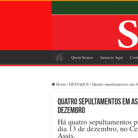
Quem Somos
Anuncie Aqui
Cont
Home
/
DESTAQUE
/
Quatro sepultamentos em As
Quatro sepultamentos em Ass
dezembro
Há quatro sepultamentos pr
dia 13 de dezembro, no C
Assis.