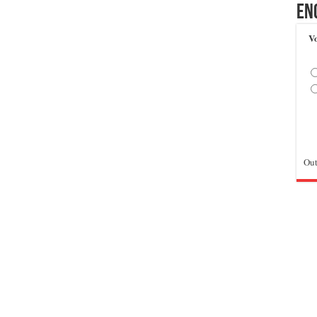
En
Vo
Out