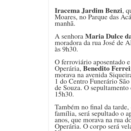
Iracema Jardim Benzi
, q
Moares, no Parque das Acác
manhã.
Maria Dulce da
A senhora
moradora da rua José de Al
às 9h30.
O ferroviário aposentado e
Benedito Ferrei
Operária,
morava na avenida Siqueir
1 do Centro Funerário São
de Souza. O sepultamento 
15h30.
Também no final da tarde, 
família, será sepultado o 
anos, que morava na rua do
Operária. O corpo será ve