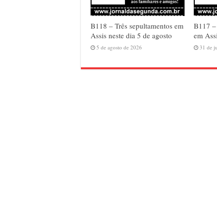
B118 – Três sepultamentos em
B117 –
Assis neste dia 5 de agosto
em Assi
5 de agosto de 2026
31 de j