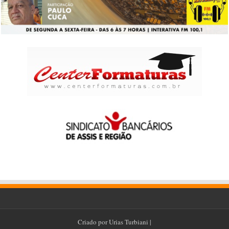
Criado por
Urias Turbiani
|