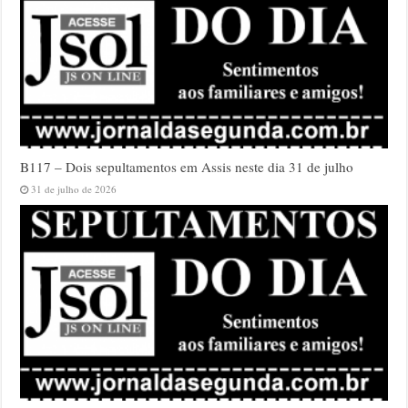
B117 – Dois sepultamentos em Assis neste dia 31 de julho
31 de julho de 2026