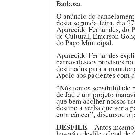
Barbosa.
O anúncio do cancelamento d
desta segunda-feira, dia 27
Aparecido Fernandes, do P
de Cultural, Emerson Gonç
do Paço Municipal.
Aparecido Fernandes explic
carnavalescos previstos n
destinados para a manuten
Apoio aos pacientes com c
“Nós temos sensibilidade p
de Jaú é um projeto marav
que bem acolher nossos us
destino a verba que seria 
com câncer”, discursou o p
DESFILE
– Antes mesmo d
haverá o desfile oficial d