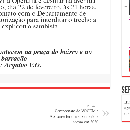
ila Operária é desfilar na avenida
, dia 22 de fevereiro, às 21 horas.
ontato com o Departamento de
orização para interditar o trecho a
 explicou o sambista.
ontecem na praça do bairro e no
barracão
: Arquivo V.O.
Se
B11
Próximo
ago
Campeonato de VOCEM e
5
Assisense terá rebaixamento e
acesso em 2020