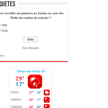
quetes
cê acredita em punições na Justiça no caso das
'Máfia das multas de trânsito'?
SIM
NÃO
View Results
ras..