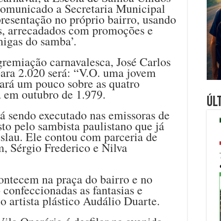
 comunicado a Secretaria Municipal
resentação no próprio bairro, usando
os, arrecadados com promoções e
migas do samba’.
gremiação carnavalesca, José Carlos
para 2.020 será: “V.O. uma jovem
tará um pouco sobre as quatro
a em outubro de 1.979.
Úl
tá sendo executado nas emissoras de
sto pelo sambista paulistano que já
slau. Ele contou com parceria de
, Sérgio Frederico e Nilva
contecem na praça do bairro e no
 confeccionadas as fantasias e
o artista plástico Audálio Duarte.