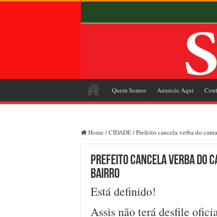
Quem Somos
Anuncie Aqui
Cont
Home
/
CIDADE
/
Prefeito cancela verba do carn
Prefeito cancela verba do c
bairro
Está definido!
Assis não terá desfile ofic