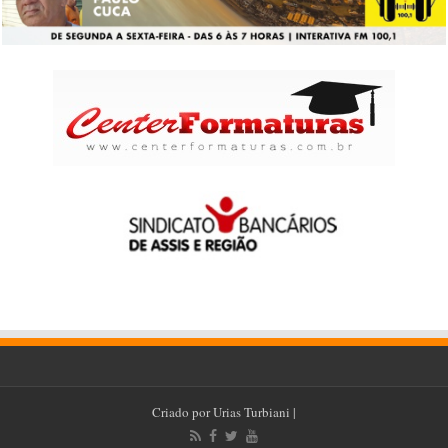
Criado por
Urias Turbiani
|