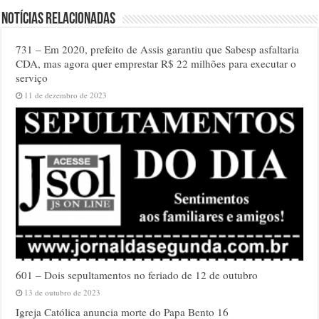
Notícias relacionadas
731 – Em 2020, prefeito de Assis garantiu que Sabesp asfaltaria
CDA, mas agora quer emprestar R$ 22 milhões para executar o
serviço
11 de dezembro de 2023
601 – Dois sepultamentos no feriado de 12 de outubro
13 de outubro de 2023
Igreja Católica anuncia morte do Papa Bento 16