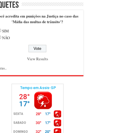
quetes
cê acredita em punições na Justiça no caso das
'Máfia das multas de trânsito'?
SIM
NÃO
View Results
ras..