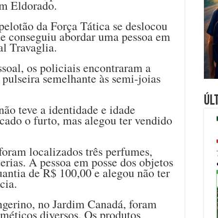
im Eldorado.
pelotão da Força Tática se deslocou
de conseguiu abordar uma pessoa em
al Travaglia.
soal, os policiais encontraram a
pulseira semelhante às semi-joias
Úl
não teve a identidade e idade
icado o furto, mas alegou ter vendido
 foram localizados três perfumes,
terias. A pessoa em posse dos objetos
quantia de R$ 100,00 e alegou não ter
cia.
ngerino, no Jardim Canadá, foram
méticos diversos. Os produtos