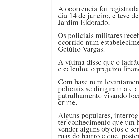
A ocorrência foi registrad
dia 14 de janeiro, e teve d
Jardim Eldorado.
Os policiais militares rec
ocorrido num estabelecime
Getúlio Vargas.
A vítima disse que o ladrão
e calculou o prejuízo fin
Com base num levantament
policiais se dirigiram até a
patrulhamento visando loca
crime.
Alguns populares, interrog
ter conhecimento que um h
vender alguns objetos e se
ruas do bairro e que, poste