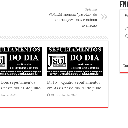
En
Próximo
VOCEM anuncia ‘pacotão’ de
Vo
contratações, mas continua
avaliação
Out
 Dois sepultamentos
B116 – Quatro sepultamentos
s neste dia 31 de julho
em Assis neste dia 30 de julho
ulho de 2026
30 de julho de 2026