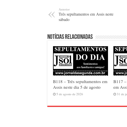
Anterior
Três sepultamentos em Assis neste
sábado
Notícias relacionadas
B118 – Três sepultamentos em
B117 –
Assis neste dia 5 de agosto
em Assi
5 de agosto de 2026
31 de j