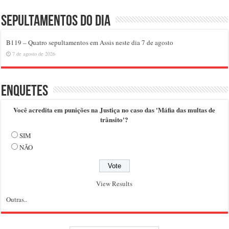
Sepultamentos do dia
B119 – Quatro sepultamentos em Assis neste dia 7 de agosto
7 de agosto de 2026
Enquetes
Você acredita em punições na Justiça no caso das 'Máfia das multas de
trânsito'?
SIM
NÃO
View Results
Outras..