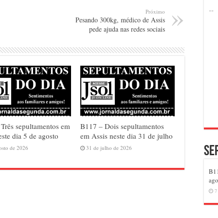
Próximo
Pesando 300kg, médico de Assis
pede ajuda nas redes sociais
Três sepultamentos em
B117 – Dois sepultamentos
este dia 5 de agosto
em Assis neste dia 31 de julho
osto de 2026
31 de julho de 2026
Se
B11
ago
7