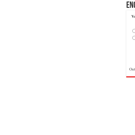
En
Vo
Out