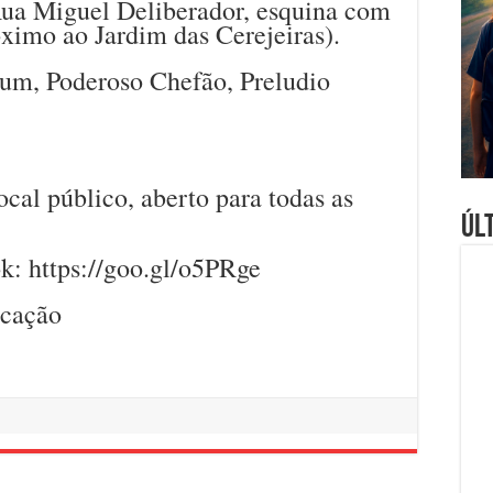
Rua Miguel Deliberador, esquina com
ximo ao Jardim das Cerejeiras).
gium, Poderoso Chefão, Preludio
ocal público, aberto para todas as
Úl
k: https://goo.gl/o5PRge
icação