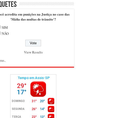
quetes
cê acredita em punições na Justiça no caso das
'Máfia das multas de trânsito'?
SIM
NÃO
View Results
ras..