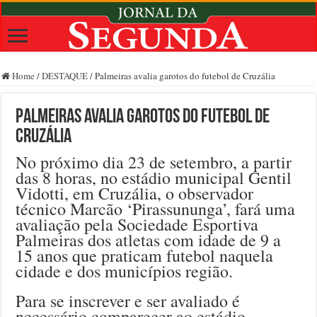
Home
/
DESTAQUE
/
Palmeiras avalia garotos do futebol de Cruzália
Palmeiras avalia garotos do futebol de
Cruzália
No próximo dia 23 de setembro, a partir
das 8 horas, no estádio municipal Gentil
Vidotti, em Cruzália, o observador
técnico Marcão ‘Pirassununga’, fará uma
avaliação pela Sociedade Esportiva
Palmeiras dos atletas com idade de 9 a
15 anos que praticam futebol naquela
cidade e dos municípios região.
Para se inscrever e ser avaliado é
necessário comparecer ao estádio