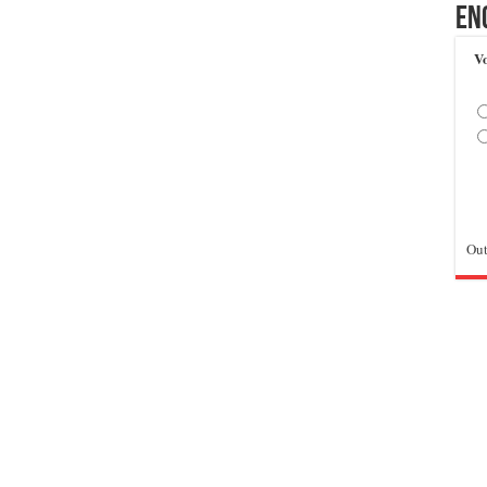
En
Vo
Out