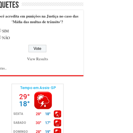
quetes
cê acredita em punições na Justiça no caso das
'Máfia das multas de trânsito'?
SIM
NÃO
View Results
ras..