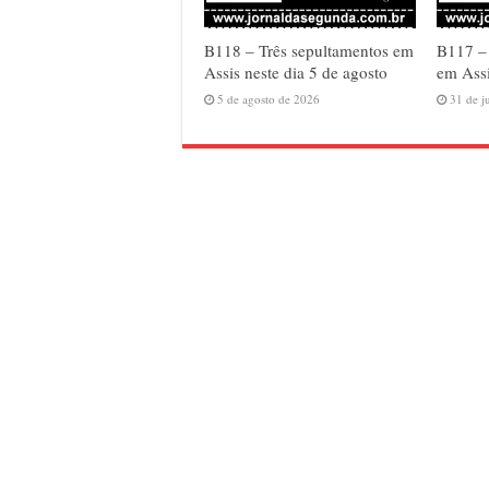
B118 – Três sepultamentos em
B117 –
Assis neste dia 5 de agosto
em Assi
5 de agosto de 2026
31 de j