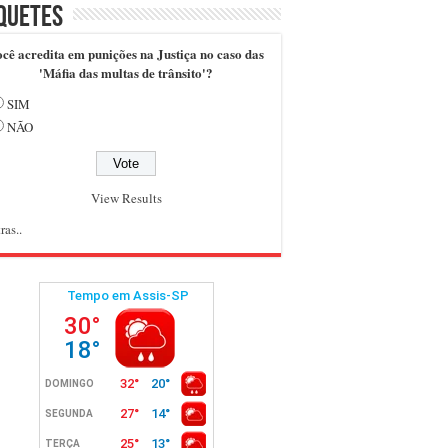
quetes
cê acredita em punições na Justiça no caso das
'Máfia das multas de trânsito'?
SIM
NÃO
View Results
ras..