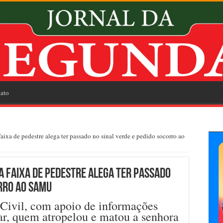
ato
aixa de pedestre alega ter passado no sinal verde e pedido socorro ao
a faixa de pedestre alega ter passado
orro ao SAMU
a Civil, com apoio de informações
tar, quem atropelou e matou a senhora