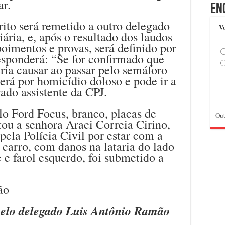
ar.
En
ito será remetido a outro delegado
Vo
iária, e, após o resultado dos laudos
poimentos e provas, será definido por
esponderá: “Se for confirmado que
eria causar ao passar pelo semáforo
erá por homicídio doloso e pode ir a
gado assistente da CPJ.
o Ford Focus, branco, placas de
Out
ou a senhora Araci Correia Cirino,
pela Polícia Civil por estar com a
carro, com danos na lataria do lado
 e farol esquerdo, foi submetido a
 pelo delegado Luis Antônio Ramão