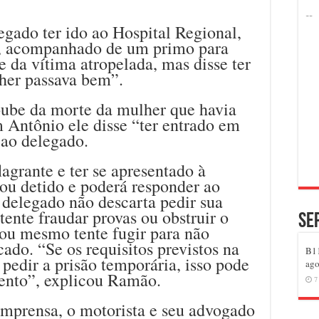
egado ter ido ao Hospital Regional,
, acompanhado de um primo para
e da vítima atropelada, mas disse ter
her passava bem”.
oube da morte da mulher que havia
 Antônio ele disse “ter entrado em
 ao delegado.
lagrante e ter se apresentado à
cou detido e poderá responder ao
 delegado não descarta pedir sua
tente fraudar provas ou obstruir o
Se
 ou mesmo tente fugir para não
ado. “Se os requisitos previstos na
B11
 pedir a prisão temporária, isso pode
ago
ento”, explicou Ramão.
7
imprensa, o motorista e seu advogado