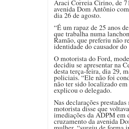
Araci Correia Cirino, de 7
avenida Dom Antônio com a
dia 26 de agosto.
“É um rapaz de 25 anos de 
que trabalha numa lanchon
Ramão, que preferiu não re
identidade do causador do 
O motorista do Ford, mode
decidiu se apresentar na C
desta terça-feira, dia 29, m
policiais. “Ele não foi con
não ter sido localizado em 
explicou o delegado.
Nas declarações prestadas 
motorista disse que voltav
imediações da ADPM em di
cruzamento da avenida Dom
mulher, “surgiu de forma i