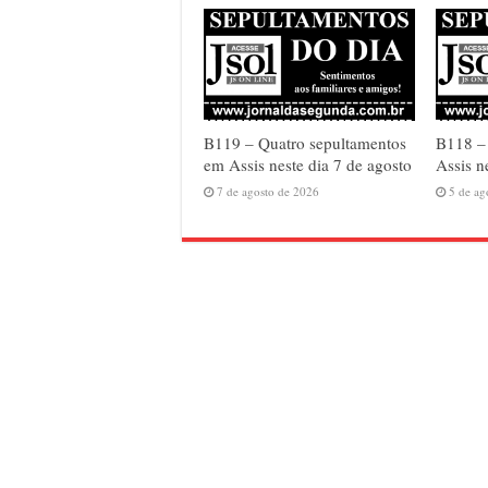
B119 – Quatro sepultamentos
B118 – 
em Assis neste dia 7 de agosto
Assis n
7 de agosto de 2026
5 de ag