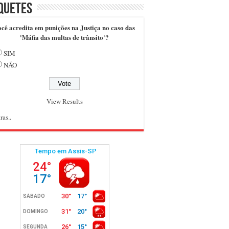
quetes
cê acredita em punições na Justiça no caso das
'Máfia das multas de trânsito'?
SIM
NÃO
View Results
ras..