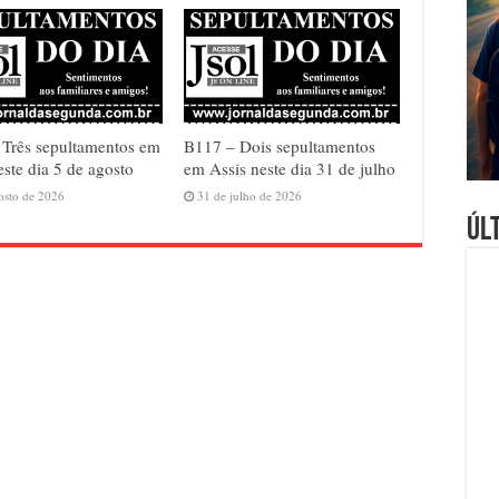
Três sepultamentos em
B117 – Dois sepultamentos
este dia 5 de agosto
em Assis neste dia 31 de julho
osto de 2026
31 de julho de 2026
Úl