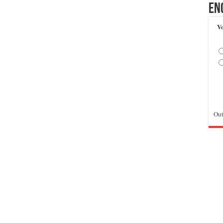
En
Vo
Out