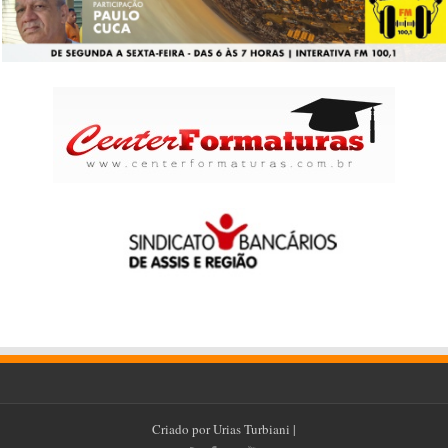
Criado por
Urias Turbiani
|