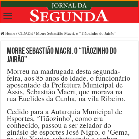
Home
/
CIDADE
/
Morre Sebastião Macri, o “Tiãozinho do Jairão”
Morre Sebastião Macri, o “Tiãozinho do
Jairão”
Morreu na madrugada desta segunda-
feira, aos 85 anos de idade, o funcionário
aposentado da Prefeitura Municipal de
Assis, Sebastião Macri, que morava na
rua Euclides da Cunha, na vila Ribeiro.
Cedido para a Autarquia Municipal de
Esportes, ‘Tiãozinho’, como era
conhecido, passou a ser zelador do
ginásio de esportes José Nigro, o ‘Gema,
na vila Xavier, substituindo o senhor