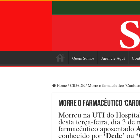
Quem Somos
Anuncie Aqui
Cont
Home
/
CIDADE
/
Morre o farmacêutico ‘Cardoso
Morre o farmacêutico ‘Card
Morreu na UTI do Hospital
desta terça-feira, dia 3 de
A
farmacêutico aposentado
‘Dede’
‘
conhecido por
ou