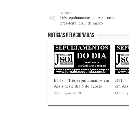
Anterior
Três sepultamentos em Assis nesta
terça-feira, dia 3 de março
Notícias relacionadas
B118 – Três sepultamentos em
B117 –
Assis neste dia 5 de agosto
em Assi
5 de agosto de 2026
31 de j