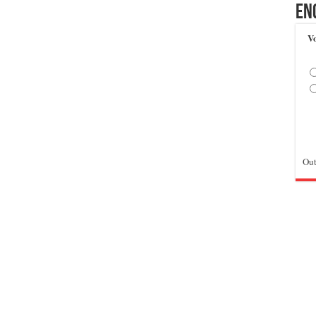
En
Vo
Out