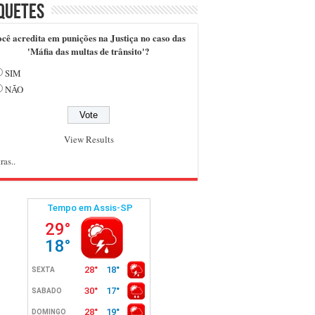
quetes
cê acredita em punições na Justiça no caso das
'Máfia das multas de trânsito'?
SIM
NÃO
View Results
ras..