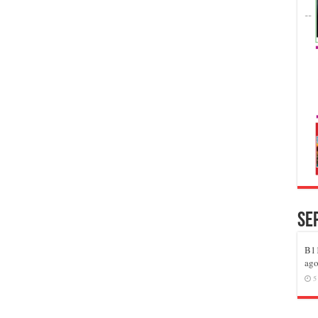
Se
B11
ago
5