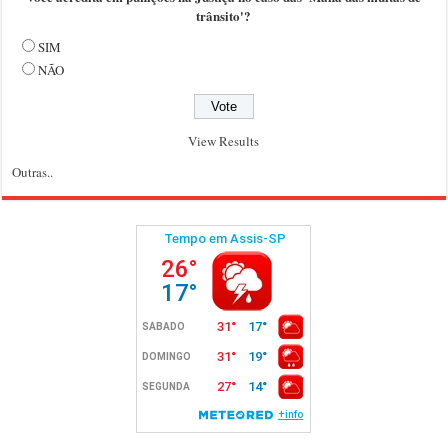
trânsito'?
SIM
NÃO
View Results
Outras..