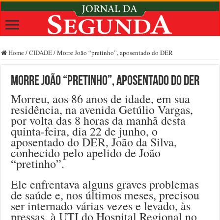
Home
/
CIDADE
/
Morre João “pretinho”, aposentado do DER
Morre João “pretinho”, aposentado do DER
Morreu, aos 86 anos de idade, em sua
residência, na avenida Getúlio Vargas,
por volta das 8 horas da manhã desta
quinta-feira, dia 22 de junho, o
aposentado do DER, João da Silva,
conhecido pelo apelido de João
“pretinho”.
Ele enfrentava alguns graves problemas
de saúde e, nos últimos meses, precisou
ser internado várias vezes e levado, às
pressas, à UTI do Hospital Regional no