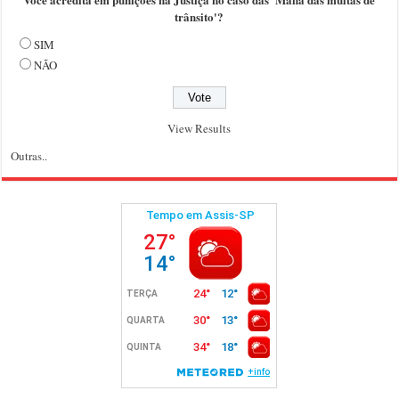
trânsito'?
SIM
NÃO
View Results
Outras..