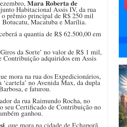
Mara Roberta de
 dezembro,
unto Habitacional Assis IV, da rua
 o prêmio principal de R$ 250 mil
: Botucatu, Macatuba e Marília.
ceberá a quantia de R$ 62.500,00 em
Giros da Sorte’ no valor de R$ 1 mil,
e Contribuição adquiridos em Assis
que mora na rua dos Expedicionários,
a ‘cartela’ no Avenida Max, da dupla
arbosa, e faturou.
rador da rua Raimundo Rocha, no
o seu Certificado de Contribuição no
 também ganhou.
si
, que mora na cidade de Echaporã,