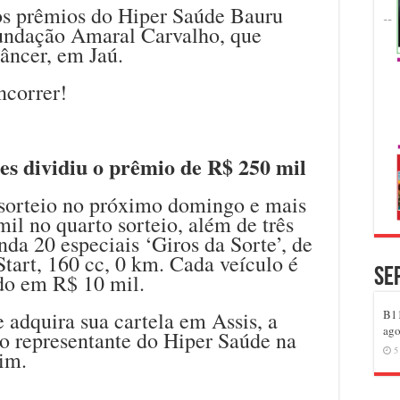
os prêmios do Hiper Saúde Bauru
ndação Amaral Carvalho, que
âncer, em Jaú.
ncorrer!
s dividiu o prêmio de R$ 250 mil
sorteio no próximo domingo e mais
mil no quarto sorteio, além de três
nda 20 especiais ‘Giros da Sorte’, de
tart, 160 cc, 0 km. Cada veículo é
Se
do em R$ 10 mil.
e adquira sua cartela em Assis, a
B11
ago
 o representante do Hiper Saúde na
5
im.