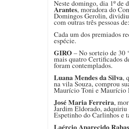
Neste domingo, dia 1º de
Arantes
, moradora do Conj
Domingos Gerolin, dividiu
com outras três pessoas de
Cada um dos premiados re
espécie.
GIRO
– No sorteio de 30 ‘
mais quatro Certificados d
foram contemplados.
Luana Mendes da Silva
, 
na vila Souza, comprou su
Maurício Toni e Maurício B
José Maria Ferreira
, mo
Jardim Eldorado, adquiriu 
Espetinho do Carlinhos e
Laércio Aparecido Rabas