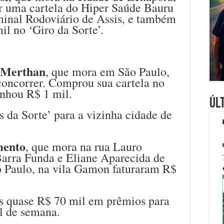
ar uma cartela do Hiper Saúde Bauru
rminal Rodoviário de Assis, e também
il no ‘Giro da Sorte’.
a Merthan
, que mora em São Paulo,
concorrer. Comprou sua cartela no
nhou R$ 1 mil.
Úl
 da Sorte’ para a vizinha cidade de
mento
, que mora na rua Lauro
Barra Funda e Eliane Aparecida de
 Paulo, na vila Gamon faturaram R$
os quase R$ 70 mil em prêmios para
al de semana.