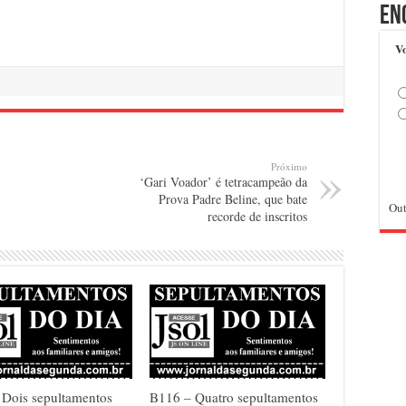
En
Vo
Próximo
‘Gari Voador’ é tetracampeão da
Prova Padre Beline, que bate
Out
recorde de inscritos
 Dois sepultamentos
B116 – Quatro sepultamentos