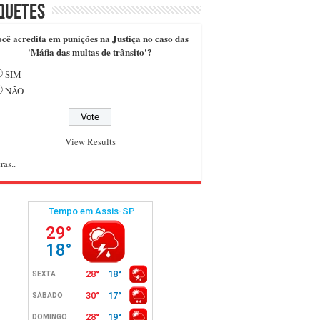
quetes
cê acredita em punições na Justiça no caso das
'Máfia das multas de trânsito'?
SIM
NÃO
View Results
ras..