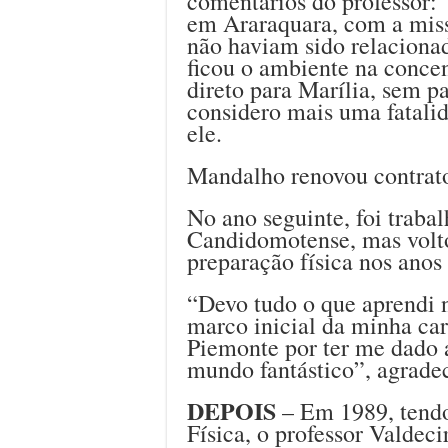
comentários do professor: “
em Araraquara, com a mis
não haviam sido relaciona
ficou o ambiente na concent
direto para Marília, sem pa
considero mais uma fatali
ele.
Mandalho renovou contra
No ano seguinte, foi trabal
Candidomotense, mas volto
preparação física nos anos
“Devo tudo o que aprendi 
marco inicial da minha car
Piemonte por ter me dado 
mundo fantástico”, agrad
DEPOIS
– Em 1989, tendo
Física, o professor Valdec