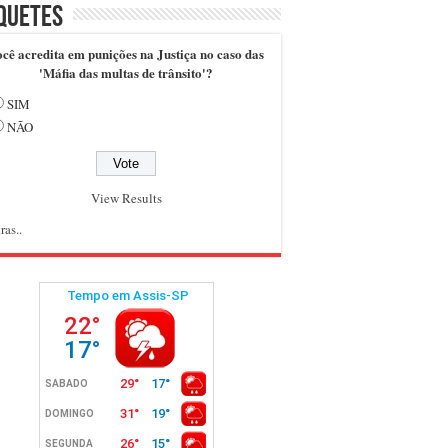
quetes
cê acredita em punições na Justiça no caso das
'Máfia das multas de trânsito'?
SIM
NÃO
View Results
ras..