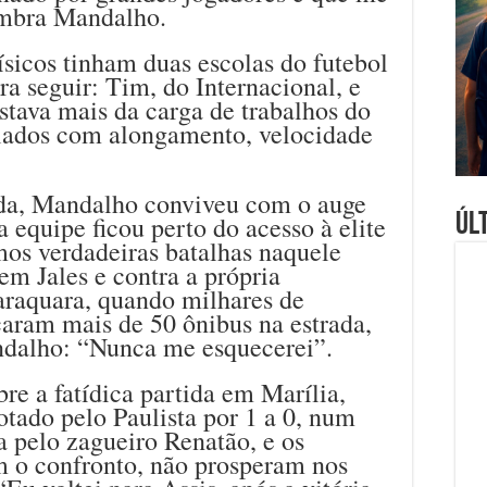
embra Mandalho.
ísicos tinham duas escolas do futebol
ra seguir: Tim, do Internacional, e
tava mais da carga de trabalhos do
alados com alongamento, velocidade
da, Mandalho conviveu com o auge
Úl
 equipe ficou perto do acesso à elite
mos verdadeiras batalhas naquele
em Jales e contra a própria
araquara, quando milhares de
caram mais de 50 ônibus na estrada,
dalho: “Nunca me esquecerei”.
re a fatídica partida em Marília,
ado pelo Paulista por 1 a 0, num
 pelo zagueiro Renatão, e os
m o confronto, não prosperam nos