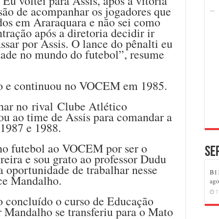
Eu voltei para Assis, após a vitória
são de acompanhar os jogadores que
dos em Araraquara e não sei como
ração após a diretoria decidir ir
ssar por Assis. O lance do pênalti eu
dade no mundo do futebol”, resume
to e continuou no VOCEM em 1985.
har no rival Clube Atlético
u ao time de Assis para comandar a
 1987 e 1988.
no futebol ao VOCEM por ser o
Se
reira e sou grato ao professor Dudu
a oportunidade de trabalhar nesse
B11
ece Mandalho.
ago
7
 concluído o curso de Educação
ir Mandalho se transferiu para o Mato