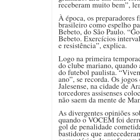
receberam muito bem”, l
À época, os preparadores f
brasileiro como espelho pa
Bebeto, do São Paulo. “Gos
Bebeto. Exercícios interv
e resistência”, explica.
Logo na primeira tempora
do clube mariano, quando a
do futebol paulista. “Vive
ano”, se recorda. Os jogos 
Jalesense, na cidade de Ar
torcedores assisenses colo
não saem da mente de Man
As divergentes opiniões sob
quando o VOCEM foi derrot
gol de penalidade cometida
bastidores que antecedera