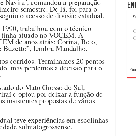
de Naviraí, comandou a preparação
En
imeiro semestre. De lá, foi para o
eguiu o acesso de divisão estadual.
Vo
 1990, trabalhou com o técnico
á tinha atuado no VOCEM. A
EM de anos atrás: Corina, Beto,
e Buzetto”, lembra Mandalho.
tos corridos. Terminamos 20 pontos
ado, mas perdemos a decisão para o
Out
.
stado do Mato Grosso do Sul,
raí e optou por deixar a função de
as insistentes propostas de várias
dual teve experiências em escolinhas
cidade sulmatogrossense.