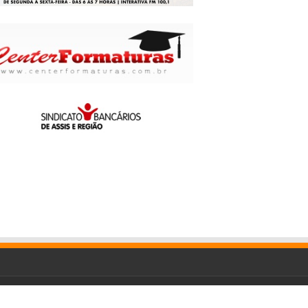
Criado por
Urias Turbiani
|