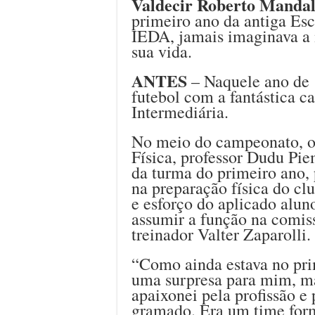
Valdecir Roberto Manda
primeiro ano da antiga Es
IEDA, jamais imaginava a
sua vida.
ANTES
– Naquele ano de 1
futebol com a fantástica
Intermediária.
No meio do campeonato, o
Física, professor Dudu Pie
da turma do primeiro ano, 
na preparação física do cl
e esforço do aplicado alun
assumir a função na comis
treinador Valter Zaparolli.
“Como ainda estava no prim
uma surpresa para mim, ma
apaixonei pela profissão e 
gramado. Era um time for