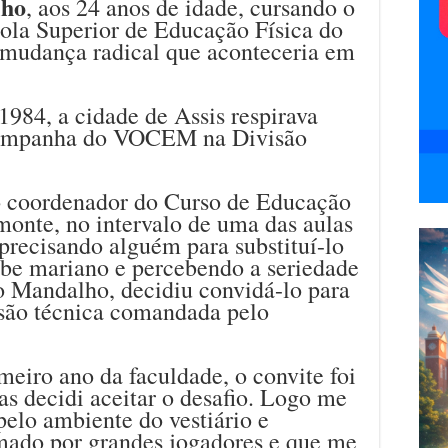
lho
, aos 24 anos de idade, cursando o
cola Superior de Educação Física do
 mudança radical que aconteceria em
984, a cidade de Assis respirava
 campanha do VOCEM na Divisão
 coordenador do Curso de Educação
monte, no intervalo de uma das aulas
precisando alguém para substituí-lo
ube mariano e percebendo a seriedade
o Mandalho, decidiu convidá-lo para
são técnica comandada pelo
eiro ano da faculdade, o convite foi
s decidi aceitar o desafio. Logo me
pelo ambiente do vestiário e
mado por grandes jogadores e que me