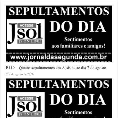
B119 – Quatro sepultamentos em Assis neste dia 7 de agosto
7 de agosto de 2026