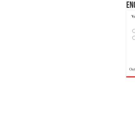
En
Vo
Out