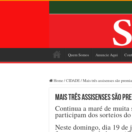
Quem Somos
Anuncie Aqui
Cont
Home
/
CIDADE
/
Mais três assisenses são prem
Mais três assisenses são pr
Continua a maré de muita s
participam dos sorteios d
Neste domingo, dia 19 de j