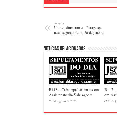
Anterior
Um sepultamento em Paraguaçu
nesta segunda-feira, 20 de janeiro
Notícias relacionadas
B118 – Três sepultamentos em
B117 –
Assis neste dia 5 de agosto
em Assi
5 de agosto de 2026
31 de j