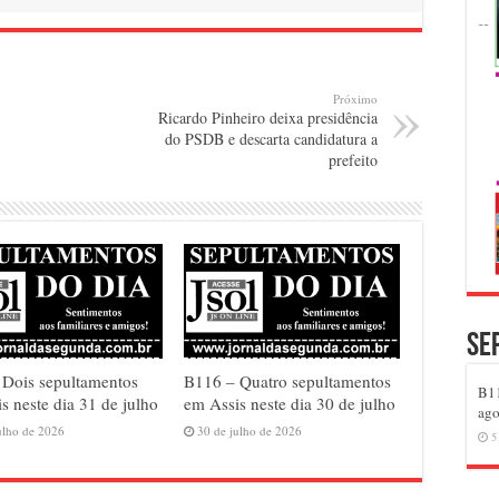
Próximo
Ricardo Pinheiro deixa presidência
do PSDB e descarta candidatura a
prefeito
Se
 Dois sepultamentos
B116 – Quatro sepultamentos
B11
s neste dia 31 de julho
em Assis neste dia 30 de julho
ago
ulho de 2026
30 de julho de 2026
5