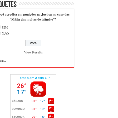
quetes
cê acredita em punições na Justiça no caso das
'Máfia das multas de trânsito'?
SIM
NÃO
View Results
ras..