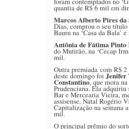
foram contemplados no ‘Gi
quantia de R$ 6 mil em din
Marcos Alberto Pires da 
Dias, comprou o seu título
Bauru na ‘Casa da Bala’ e 
Antônia de Fátima Pinto
do Mutirão, na ‘Cecap Irm
mil.
Outra premiada com R$ 2 m
Jenifer
deste domingo foi
Constantino
, que mora na
Prudenciana. Ela adquiriu
Bar e Mercearia Vieira, m
assisense, Natal Rogério V
Capitalização na semana a
mil.
O principal prêmio do sor