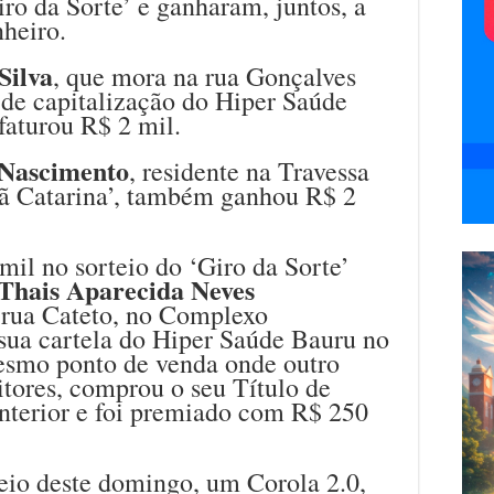
ro da Sorte’ e ganharam, juntos, a
heiro.
Silva
, que mora na rua Gonçalves
 de capitalização do Hiper Saúde
faturou R$ 2 mil.
 Nascimento
, residente na Travessa
ã Catarina’, também ganhou R$ 2
il no sorteio do ‘Giro da Sorte’
 Thais Aparecida Neves
 rua Cateto, no Complexo
 sua cartela do Hiper Saúde Bauru no
esmo ponto de venda onde outro
itores, comprou o seu Título de
nterior e foi premiado com R$ 250
teio deste domingo, um Corola 2.0,