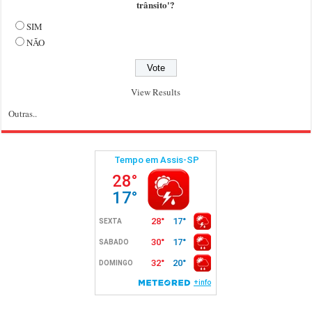
trânsito'?
SIM
NÃO
View Results
Outras..