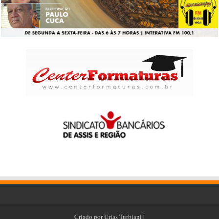
Criado por
Urias Turbiani
|