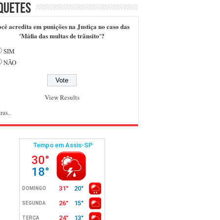
quetes
cê acredita em punições na Justiça no caso das
'Máfia das multas de trânsito'?
SIM
NÃO
View Results
ras..