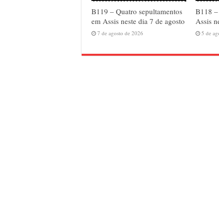
B119 – Quatro sepultamentos
B118 – 
em Assis neste dia 7 de agosto
Assis n
7 de agosto de 2026
5 de ag