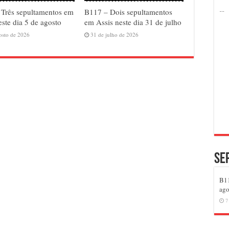
Três sepultamentos em
B117 – Dois sepultamentos
este dia 5 de agosto
em Assis neste dia 31 de julho
osto de 2026
31 de julho de 2026
Se
B11
ago
7