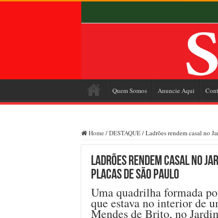
Quem Somos
Anuncie Aqui
Cont
Home
/
DESTAQUE
/
Ladrões rendem casal no Ja
Ladrões rendem casal no Jar
placas de São Paulo
Uma quadrilha formada por 
que estava no interior de 
Mendes de Brito, no Jardi