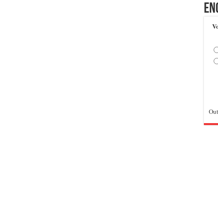
En
Vo
Out