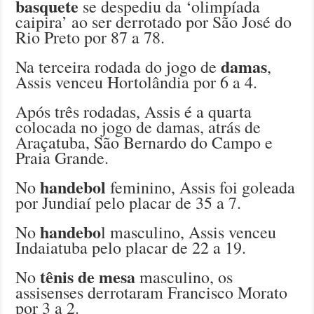
basquete
se despediu da ‘olimpíada
caipira’ ao ser derrotado por São José do
Rio Preto por 87 a 78.
damas
Na terceira rodada do jogo de
,
Assis venceu Hortolândia por 6 a 4.
Após três rodadas, Assis é a quarta
colocada no jogo de damas, atrás de
Araçatuba, São Bernardo do Campo e
Praia Grande.
handebol
No
feminino, Assis foi goleada
por Jundiaí pelo placar de 35 a 7.
handebo
No
l masculino, Assis venceu
Indaiatuba pelo placar de 22 a 19.
tênis de mesa
No
masculino, os
assisenses derrotaram Francisco Morato
por 3 a 2.