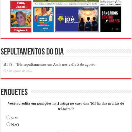
Sepultamentos do dia
B118 – Três sepultamentos em Assis neste dia 5 de agosto
5 de agosto de 2026
Enquetes
Você acredita em punições na Justiça no caso das 'Máfia das multas de
trânsito'?
SIM
NÃO