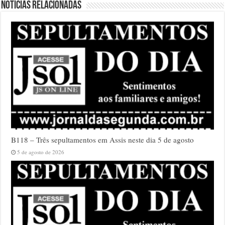
Notícias relacionadas
B118 – Três sepultamentos em Assis neste dia 5 de agosto
5 de agosto de 2026