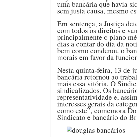
uma bancária que havia sid
sem justa causa, mesmo es
Em sentença, a Justiça det
com todos os direitos e va
principalmente o plano mé
dias a contar do dia da not
bem como condenou o banc
morais em favor da funcion
Nesta quinta-feira, 13 de 
bancária retornou ao traba
mais essa vitória. O Sindi
sindicalizados. Os bancár
representatividade e, ass
interesses gerais da categ
como este”, comemora Doug
Sindicato e bancário do Br