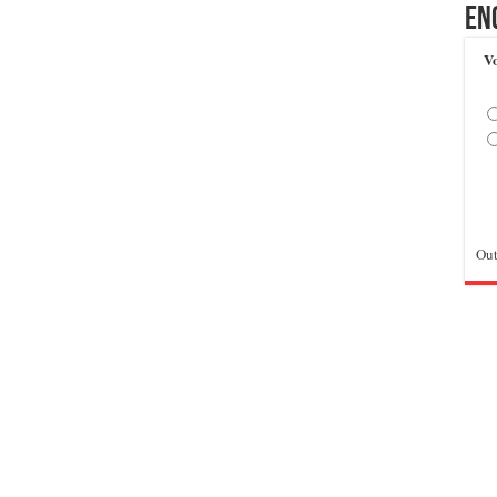
En
Vo
Out