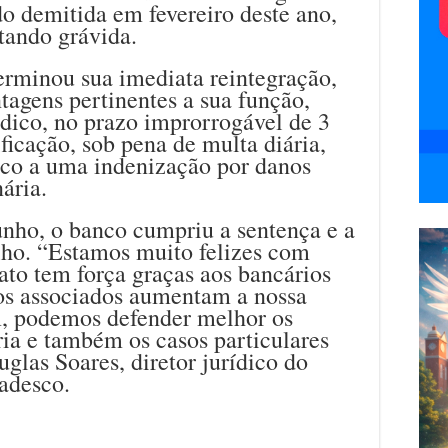
o demitida em fevereiro deste ano,
tando grávida.
erminou sua imediata reintegração,
ntagens pertinentes a sua função,
dico, no prazo improrrogável de 3
ificação, sob pena de multa diária,
o a uma indenização por danos
ária.
junho, o banco cumpriu a sentença e a
lho. “Estamos muito felizes com
cato tem força graças aos bancários
ios associados aumentam a nossa
im, podemos defender melhor os
oria e também os casos particulares
las Soares, diretor jurídico do
adesco.