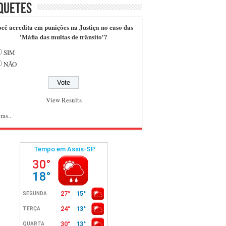
quetes
cê acredita em punições na Justiça no caso das
'Máfia das multas de trânsito'?
SIM
NÃO
View Results
ras..