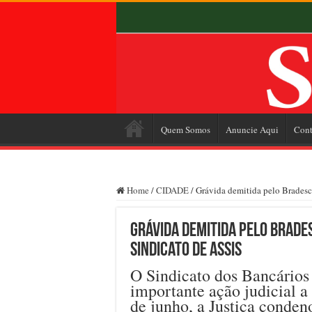
Quem Somos
Anuncie Aqui
Cont
Home
/
CIDADE
/
Grávida demitida pelo Bradesco
Grávida demitida pelo Brades
Sindicato de Assis
O Sindicato dos Bancários
importante ação judicial a 
de junho, a Justiça conden