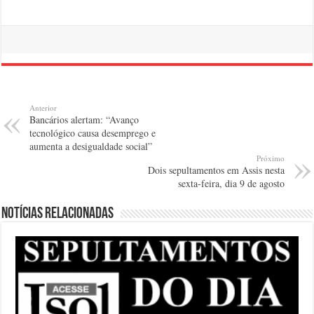
Anterior
Bancários alertam: “Avanço
tecnológico causa desemprego e
aumenta a desigualdade social”
Próximo
Dois sepultamentos em Assis nesta
sexta-feira, dia 9 de agosto
Notícias relacionadas