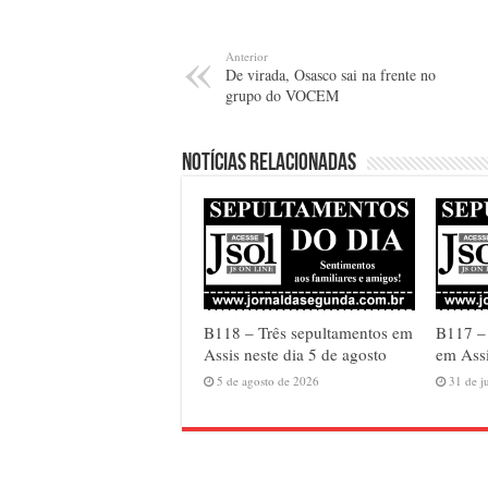
Anterior
De virada, Osasco sai na frente no
grupo do VOCEM
Notícias relacionadas
B118 – Três sepultamentos em
B117 –
Assis neste dia 5 de agosto
em Assi
5 de agosto de 2026
31 de j