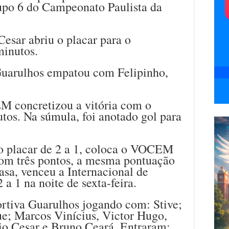
upo 6 do Campeonato Paulista da
Cesar abriu o placar para o
minutos.
Guarulhos empatou com Felipinho,
M concretizou a vitória com o
tos. Na súmula, foi anotado gol para
elo placar de 2 a 1, coloca o VOCEM
com três pontos, a mesma pontuação
asa, venceu a Internacional de
a 1 na noite de sexta-feira.
iva Guarulhos jogando com: Stive;
ue; Marcos Vinícius, Victor Hugo,
io Cesar e Bruno Ceará. Entraram: