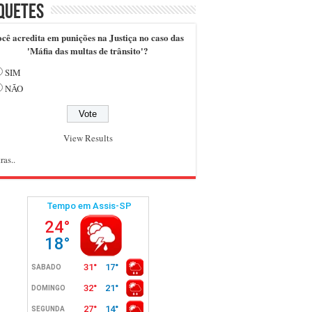
quetes
cê acredita em punições na Justiça no caso das
'Máfia das multas de trânsito'?
SIM
NÃO
View Results
ras..