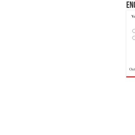
En
Vo
Out