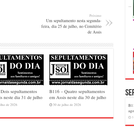
Próximo
Um sepultamento nesta segunda-
feira, dia 25 de julho, no Cemitério
de Assis
 Dois sepultamentos
B116 – Quatro sepultamentos
Se
s neste dia 31 de julho
em Assis neste dia 30 de julho
ulho de 2026
30 de julho de 2026
B11
ago
5