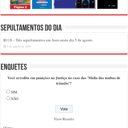
Sepultamentos do dia
B118 – Três sepultamentos em Assis neste dia 5 de agosto
5 de agosto de 2026
Enquetes
Você acredita em punições na Justiça no caso das 'Máfia das multas de
trânsito'?
SIM
NÃO
View Results
Outras..