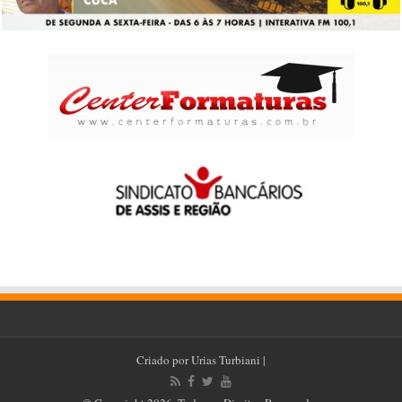
Criado por
Urias Turbiani
|