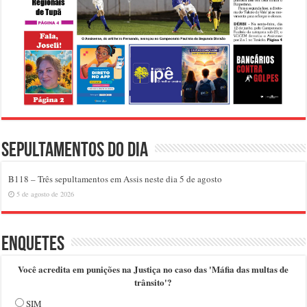
Sepultamentos do dia
B118 – Três sepultamentos em Assis neste dia 5 de agosto
5 de agosto de 2026
Enquetes
Você acredita em punições na Justiça no caso das 'Máfia das multas de
trânsito'?
SIM