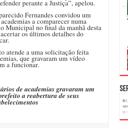
fender perante a Justiça”, apelou.
arecido Fernandes convidou um
de academias a comparecer numa
ço Municipal no final da manhã desta
e acertar os últimos detalhes do
car.
to atende a uma solicitação feita
ademias, que gravaram um vídeo
m a funcionar.
etários de academias gravaram um
Se
refeito a reabertura de seus
abelecimentos
B11
ago
5