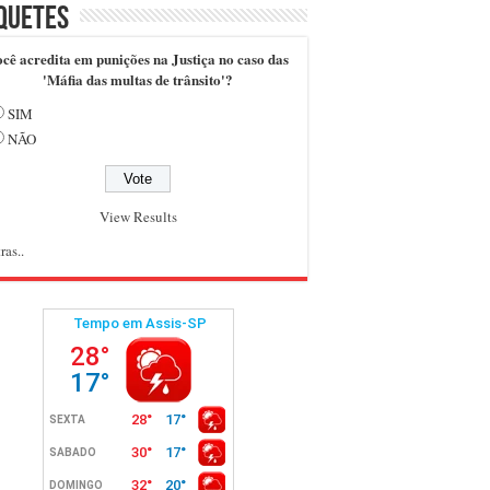
quetes
cê acredita em punições na Justiça no caso das
'Máfia das multas de trânsito'?
SIM
NÃO
View Results
ras..