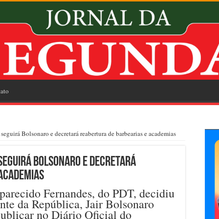
ato
eguirá Bolsonaro e decretará reabertura de barbearias e academias
 seguirá Bolsonaro e decretará
 academias
Aparecido Fernandes, do PDT, decidiu
ente da República, Jair Bolsonaro
ublicar no Diário Oficial do