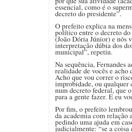
por que sua atividade (aca
essencial, como é o superm
decreto do presidente”.
O prefeito explica na me
político entre o decreto d
(João Dória Júnior) e nós 
interpretação dúbia dos do
municipal”, repetiu.
Na sequência, Fernandes a
realidade de vocês e acho
Acho que vou correr o risc
improbidade, ou qualquer c
num decreto federal, que o
para a gente fazer. E eu vou
Por fim, o prefeito lembro
da academia com relação a
pedindo uma ajuda em caso 
judicialmente: “se a coisa