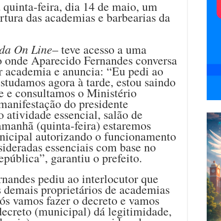
 quinta-feira, dia 14 de maio, um
rtura das academias e barbearias da
da On Line
– teve acesso a uma
o onde Aparecido Fernandes conversa
 academia e anuncia: “Eu pedi ao
studamos agora à tarde, estou saindo
e e consultamos o Ministério
manifestação do presidente
 atividade essencial, salão de
amanhã (quinta-feira) estaremos
nicipal autorizando o funcionamento
sideradas essenciais com base no
pública”, garantiu o prefeito.
nandes pediu ao interlocutor que
os demais proprietários de academias
Nós vamos fazer o decreto e vamos
decreto (municipal) dá legitimidade,