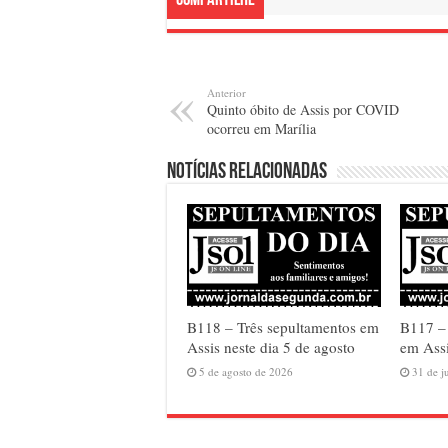
Compartilhe
Anterior
Quinto óbito de Assis por COVID
ocorreu em Marília
Notícias relacionadas
B118 – Três sepultamentos em
B117 –
Assis neste dia 5 de agosto
em Assi
5 de agosto de 2026
31 de j