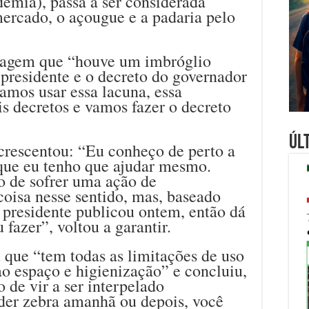
demia), passa a ser considerada
ercado, o açougue e a padaria pelo
nsagem que “houve um imbróglio
o presidente e o decreto do governador
vamos usar essa lacuna, essa
is decretos e vamos fazer o decreto
Úl
crescentou: “Eu conheço de perto a
 que eu tenho que ajudar mesmo.
o de sofrer uma ação de
oisa nesse sentido, mas, baseado
 presidente publicou ontem, então dá
 fazer”, voltou a garantir.
u que “tem todas as limitações de uso
o espaço e higienização” e concluiu,
de vir a ser interpelado
 der zebra amanhã ou depois, você