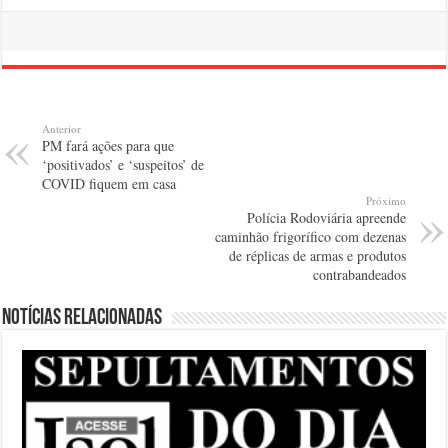
Anterior
PM fará ações para que
‘positivados’ e ‘suspeitos’ de
COVID fiquem em casa
Próximo
Polícia Rodoviária apreende
caminhão frigorífico com dezenas
de réplicas de armas e produtos
contrabandeados
Notícias relacionadas