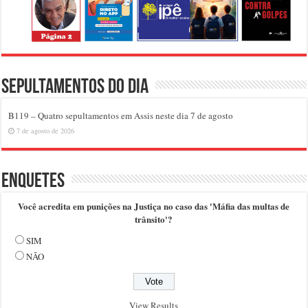
Sepultamentos do dia
B119 – Quatro sepultamentos em Assis neste dia 7 de agosto
7 de agosto de 2026
Enquetes
Você acredita em punições na Justiça no caso das 'Máfia das multas de
trânsito'?
SIM
NÃO
View Results